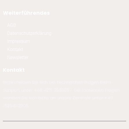
Weiterführendes
AGB
Datenschutzerklärung
Impressum
Kontakt
Newsletter
Kontakt
Bitte melden Sie sich bei technischen Fragen beim
Support unter +49 4221 3959897. Bei fachlichen Fragen
wenden Sie sich bitte an unsere Zentrale unter +49
15254112308.