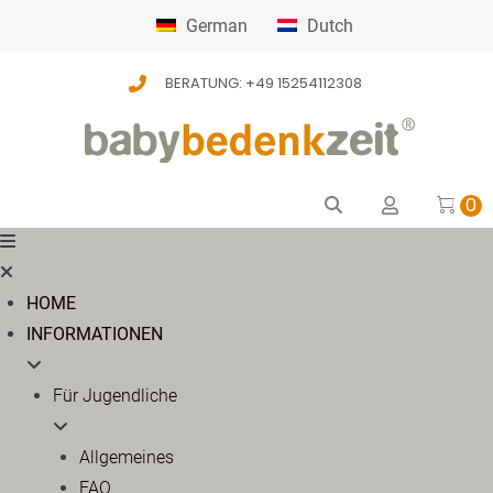
German
Dutch
BERATUNG: +49 15254112308
0
HOME
INFORMATIONEN
Für Jugendliche
Allgemeines
FAQ